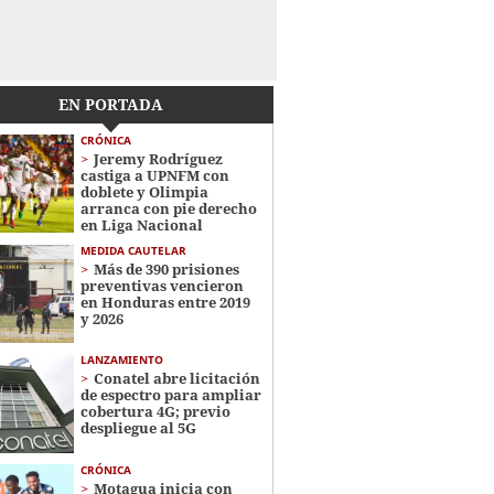
EN PORTADA
CRÓNICA
Jeremy Rodríguez
castiga a UPNFM con
doblete y Olimpia
arranca con pie derecho
en Liga Nacional
MEDIDA CAUTELAR
Más de 390 prisiones
preventivas vencieron
en Honduras entre 2019
y 2026
LANZAMIENTO
Conatel abre licitación
de espectro para ampliar
cobertura 4G; previo
despliegue al 5G
CRÓNICA
Motagua inicia con