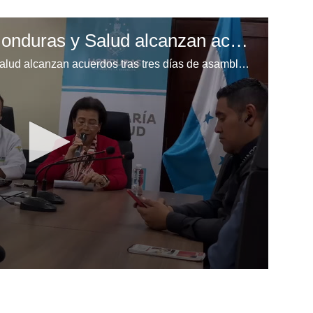
Colegio Médico de Honduras y Salud alcanzan acuerdos tras tres días de asambleas
Colegio Médico de Honduras y Salud alcanzan acuerdos tras tres días de asambleas.