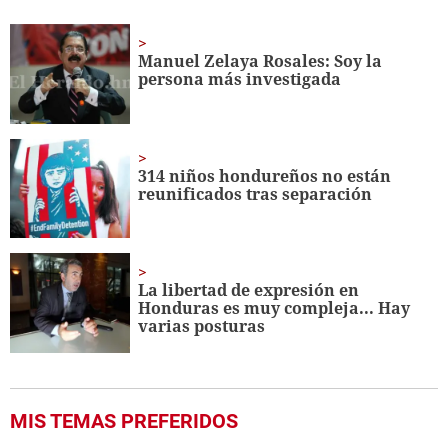
seconds
of
31
seconds
Manuel Zelaya Rosales: Soy la
persona más investigada
314 niños hondureños no están
reunificados tras separación
La libertad de expresión en
Honduras es muy compleja... Hay
varias posturas
MIS TEMAS PREFERIDOS