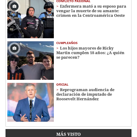
CONFLICTO PASIONAL
Enfermera mató a su esposo para
vengar la muerte de su amante:
crimen en la Centroamérica Oeste
CUMPLEAÑOS
Los hijos mayores de Ricky
Martin cumplen 18 años: ¿A quién
se parecen?
OFICIAL
Reprograman audiencia de
declaración de imputado de
Roosevelt Hernández
MÁS VISTO