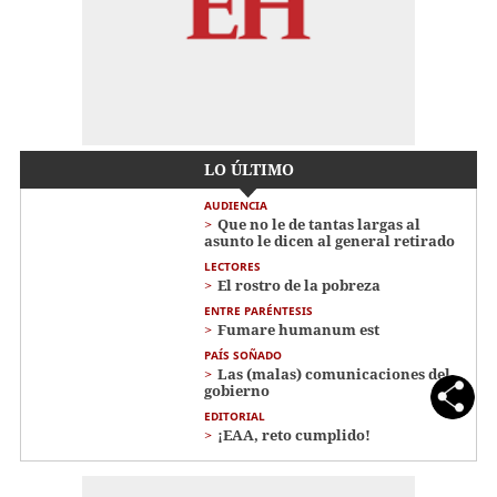
LO ÚLTIMO
AUDIENCIA
Que no le de tantas largas al
asunto le dicen al general retirado
LECTORES
El rostro de la pobreza
ENTRE PARÉNTESIS
Fumare humanum est
PAÍS SOÑADO
Las (malas) comunicaciones del
gobierno
EDITORIAL
¡EAA, reto cumplido!