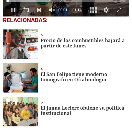
0
RELACIONADAS:
seconds
of
1
minute,
Precio de los combustibles bajará a
17
partir de este lunes
seconds
El San Felipe tiene moderno
tomógrafo en Oftalmología
El Juana Leclerc obtiene su política
institucional