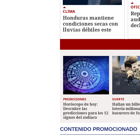
OFIC
CLIMA
Re
Honduras mantiene
aud
condiciones secas con
dec
lluvias débiles este
imp
viernes
Her
PREDICCIONES
SUERTE
Horóscopo de hoy:
Hallan un bill
Descubre las
lotería millon
predicciones para los 12
basurero de It
signos del zodiaco
CONTENIDO PROMOCIONADO