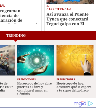
IAL
CARRETERA CA-6
programan
Así avanza el Puente
iencia de
Uyuca que conectará
laración de
Tegucigalpa con El
utado de Roosevelt
Paraíso
nández
TRENDING
PREDICCIONES
PREDICCIONES
ete de
Horóscopo de hoy abre
Horóscopo de hoy:
ario en un
puertas a Libra y
descubre qué le espera
alia
complica el amor en
a tu signo del zodiaco
Géminis