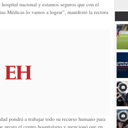
r hospital nacional y estamos seguros que con el
ias Médicas lo vamos a lograr”, manifestó la rectora
idad pondrá a trabajar todo su recurso humano para
que presta el centro hospitalario y mencionó que en