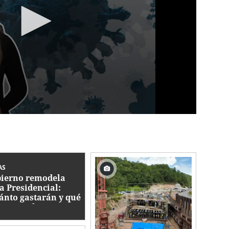
AS
ierno remodela
a Presidencial:
ánto gastarán y qué
bajos se hacen?