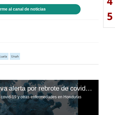
4
rme al canal de noticias
5
cuela
Unah
Honduras: Salud activa alerta por rebrote de covid-19 y otras enfermedades
de covid-19 y otras enfermedades en Honduras