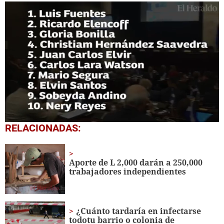
0
RELACIONADAS:
seconds
of
53
seconds
Aporte de L 2,000 darán a 250,000
trabajadores independientes
¿Cuánto tardaría en infectarse
todotu barrio o colonia de