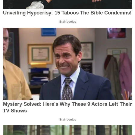
Unveiling Hypocrisy: 15 Taboos The Bible Condemns!
Brainberries
Mystery Solved: Here's Why These 9 Actors Left Their
TV Shows
Brainberries