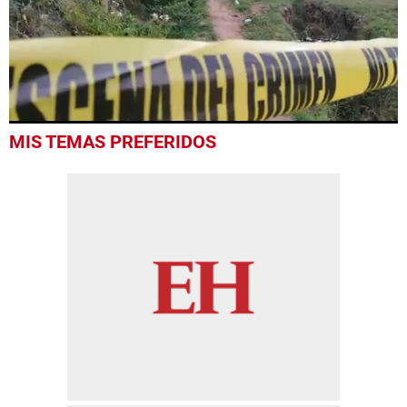
0
MIS TEMAS PREFERIDOS
seconds
of
42
seconds