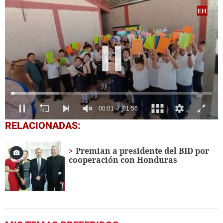
0
RELACIONADAS:
seconds
of
1
Premian a presidente del BID por
minute,
cooperación con Honduras
56
seconds