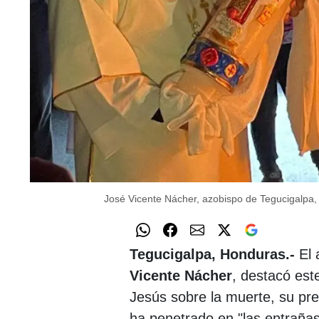
José Vicente Nácher, azobispo de Tegucigalpa,
Tegucigalpa, Honduras.-
El 
Vicente Nácher
, destacó es
Jesús sobre la muerte, su pres
ha penetrado en "las entrañas