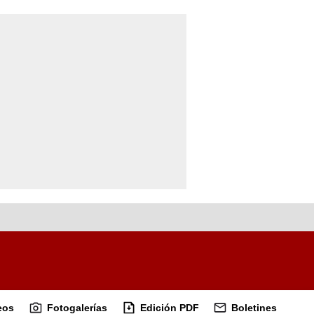
eos
Fotogalerías
Edición PDF
Boletines