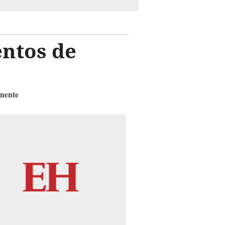
entos de
anente