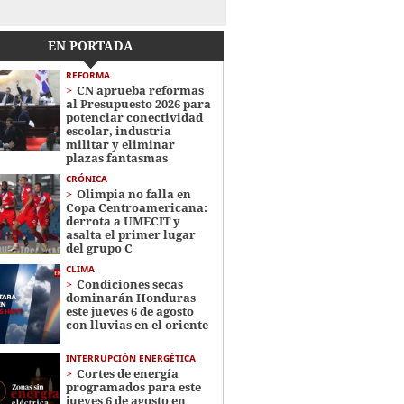
EN PORTADA
REFORMA
CN aprueba reformas
al Presupuesto 2026 para
potenciar conectividad
escolar, industria
militar y eliminar
plazas fantasmas
CRÓNICA
Olimpia no falla en
Copa Centroamericana:
derrota a UMECIT y
asalta el primer lugar
del grupo C
CLIMA
Condiciones secas
dominarán Honduras
este jueves 6 de agosto
con lluvias en el oriente
INTERRUPCIÓN ENERGÉTICA
Cortes de energía
programados para este
jueves 6 de agosto en