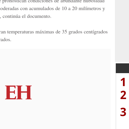
 se pronostican condiciones de abundante nubosidad
 moderadas con acumulados de 10 a 20 milímetros y
, continúa el documento.
eran temperaturas máximas de 35 grados centígrados
rados
.
1
2
3