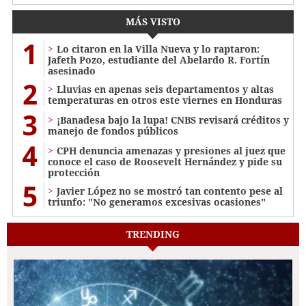
MÁS VISTO
1
Lo citaron en la Villa Nueva y lo raptaron:
Jafeth Pozo, estudiante del Abelardo R. Fortín
asesinado
2
Lluvias en apenas seis departamentos y altas
temperaturas en otros este viernes en Honduras
3
¡Banadesa bajo la lupa! CNBS revisará créditos y
manejo de fondos públicos
4
CPH denuncia amenazas y presiones al juez que
conoce el caso de Roosevelt Hernández y pide su
protección
5
Javier López no se mostró tan contento pese al
triunfo: "No generamos excesivas ocasiones"
TRENDING