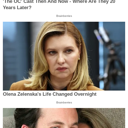
'The OC' Cast Then And Now - Where Are They 20
Years Later?
Brainberries
Olena Zelenska's Life Changed Overnight
Brainberries