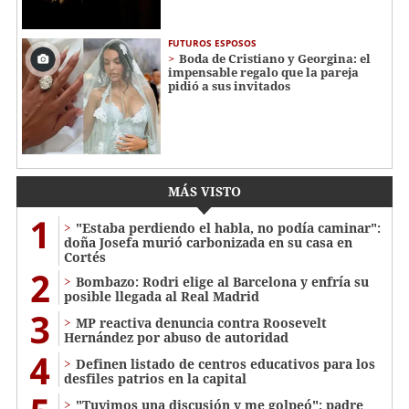
FUTUROS ESPOSOS
Boda de Cristiano y Georgina: el
impensable regalo que la pareja
pidió a sus invitados
MÁS VISTO
1
"Estaba perdiendo el habla, no podía caminar":
doña Josefa murió carbonizada en su casa en
Cortés
2
Bombazo: Rodri elige al Barcelona y enfría su
posible llegada al Real Madrid
3
MP reactiva denuncia contra Roosevelt
Hernández por abuso de autoridad
4
Definen listado de centros educativos para los
desfiles patrios en la capital
"Tuvimos una discusión y me golpeó": padre