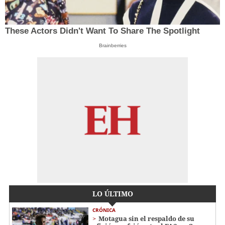
These Actors Didn't Want To Share The Spotlight
Brainberries
LO ÚLTIMO
CRÓNICA
Motagua sin el respaldo de su