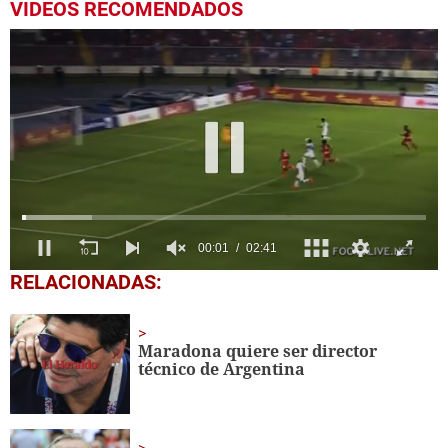
VIDEOS RECOMENDADOS
0
RELACIONADAS:
seconds
of
2
minutes,
Maradona quiere ser director
41
técnico de Argentina
seconds