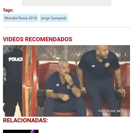
Tags:
Mundial Rusia 2018
Jorge Sampaoli
VIDEOS RECOMENDADOS
0
RELACIONADAS:
seconds
of
2