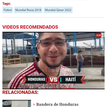
Tags:
Fútbol
Mundial Rusia 2018
Mundial Qatar 2022
VIDEOS RECOMENDADOS
0
RELACIONADAS:
seconds
of
1
Bandera de Honduras
minute,