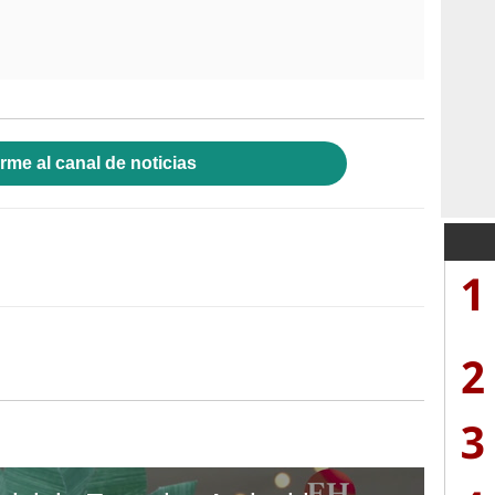
rme al canal de noticias
1
2
3