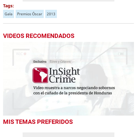
Tags:
Gala
Premios Óscar
2013
VIDEOS RECOMENDADOS
0
MIS TEMAS PREFERIDOS
seconds
of
37