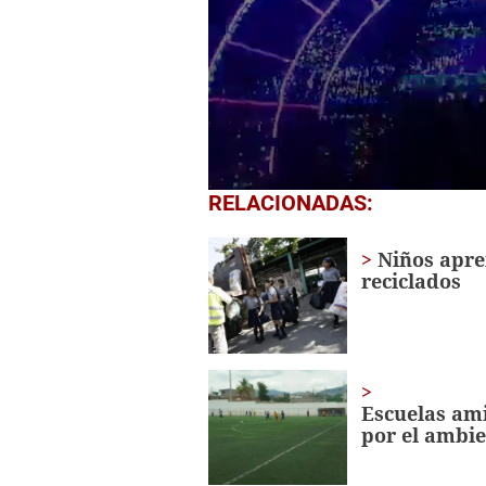
0
RELACIONADAS:
seconds
of
25
Niños apre
minutes,
reciclados
12
seconds
Volume
0%
Escuelas ami
por el ambie