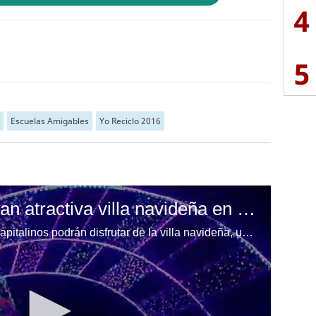
4
5
Escuelas Amigables
Yo Reciclo 2016
Tegucigalpa: Inauguran atractiva villa navideña en la Villa Olímpica
Desde este domingo cientos de capitalinos podrán disfrutar de la villa navideña, ubicada en la Villa Olímpica de la capital de Honduras.