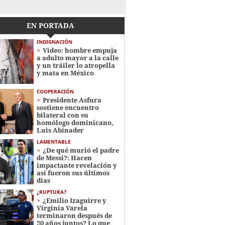
EN PORTADA
INDIGNACIÓN
Video: hombre empuja
a adulto mayor a la calle
y un tráiler lo atropella
y mata en México
COOPERACIÓN
Presidente Asfura
sostiene encuentro
bilateral con su
homólogo dominicano,
Luis Abinader
LAMENTABLE
¿De qué murió el padre
de Messi?: Hacen
impactante revelación y
así fueron sus últimos
días
¿RUPTURA?
¿Emilio Izaguirre y
Virginia Varela
terminaron después de
20 años juntos? Lo que