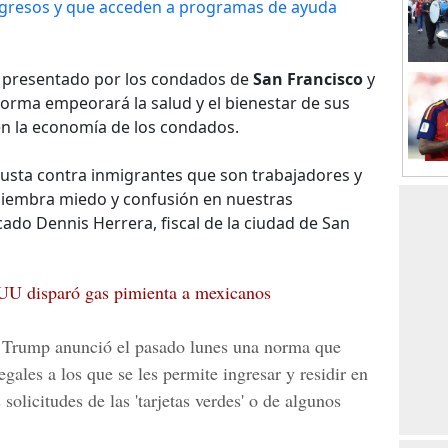
ngresos y que acceden a programas de ayuda
 presentado por los condados de
San Francisco
y
norma empeorará la salud y el bienestar de sus
en la economía de los condados.
injusta contra inmigrantes que son trabajadores y
siembra miedo y confusión en nuestras
ado Dennis Herrera, fiscal de la ciudad de San
EUU disparó gas pimienta a mexicanos
 Trump
anunció el pasado lunes una norma que
egales
a los que se les permite ingresar y residir en
s solicitudes de las '
tarjetas verdes
' o de algunos