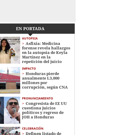
EN PORTADA
AUTOPSIA
Asfixia: Medicina
forense revela hallazgos
en la autopsia de Keyla
Martínez en la
repetición del juicio
IMPACTO
Honduras pierde
anualmente L3,000
millones por
corrupción, según CNA
PRONUNCIAMIENTO
Congresista de EE UU
cuestiona juicios
políticos y regreso de
JOH a Honduras
CELEBRACIÓN
Definen listado de