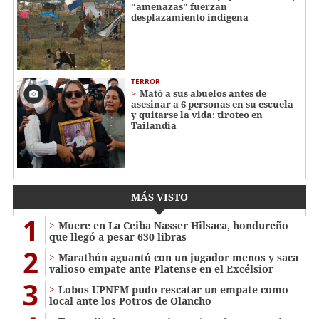
"amenazas" fuerzan
desplazamiento indígena
TERROR
Mató a sus abuelos antes de
asesinar a 6 personas en su escuela
y quitarse la vida: tiroteo en
Tailandia
MÁS VISTO
1
Muere en La Ceiba Nasser Hilsaca, hondureño
que llegó a pesar 630 libras
2
Marathón aguantó con un jugador menos y saca
valioso empate ante Platense en el Excélsior
3
Lobos UPNFM pudo rescatar un empate como
local ante los Potros de Olancho