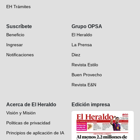
EH Trámites
Opinión
Suscríbete
Grupo OPSA
EH Verifica
Beneficio
El Heraldo
Fotogalerías
Ingresar
La Prensa
Deportes
Notificaciones
Diez
Videos
Revista Estilo
Hondureños en el mundo
Buen Provecho
Revista E&N
Suscripción
Acerca de El Heraldo
Edición impresa
Visión y Misión
Politicas de privacidad
Principios de aplicación de IA