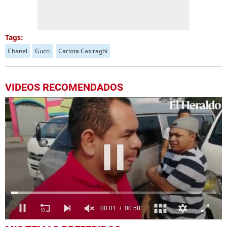
Tags:
Chanel
Gucci
Carlota Casiraghi
VIDEOS RECOMENDADOS
0