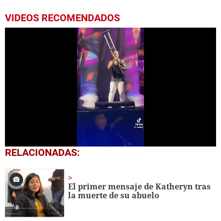
VIDEOS RECOMENDADOS
0
RELACIONADAS:
seconds
of
52
seconds
El primer mensaje de Katheryn tras
la muerte de su abuelo