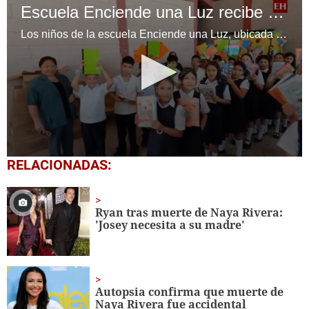
Escuela Enciende una Luz recibe cuadernos Quick, gracias a la Maratón del Saber
Los niños de la escuela Enciende una Luz, ubicada en la colonia Altos de Santa Rosa, al sur de Tegucigalpa, recibieron cuadernos Quick como parte de la Campaña Maratón del Saber.
0
RELACIONADAS:
seconds
of
1
minute,
Ryan tras muerte de Naya Rivera:
56
'Josey necesita a su madre'
seconds
Autopsia confirma que muerte de
Naya Rivera fue accidental