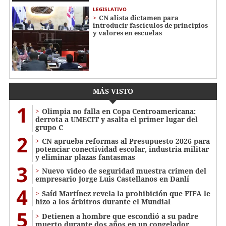
LEGISLATIVO
CN alista dictamen para
introducir fascículos de principios
y valores en escuelas
MÁS VISTO
1
Olimpia no falla en Copa Centroamericana:
derrota a UMECIT y asalta el primer lugar del
grupo C
2
CN aprueba reformas al Presupuesto 2026 para
potenciar conectividad escolar, industria militar
y eliminar plazas fantasmas
3
Nuevo video de seguridad muestra crimen del
empresario Jorge Luis Castellanos en Danlí
4
Saíd Martínez revela la prohibición que FIFA le
hizo a los árbitros durante el Mundial
5
Detienen a hombre que escondió a su padre
muerto durante dos años en un congelador