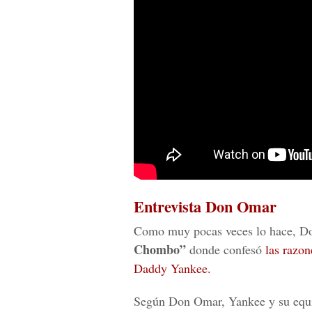
Entrevista Don Omar
Como muy pocas veces lo hace, Do
Chombo”
donde confesó
las razon
Daddy Yankee.
Según Don Omar, Yankee y su equip