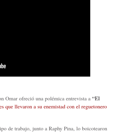
“El
n Omar ofreció una polémica entrevista a
es que llevaron a su enemistad con el reguetonero
o de trabajo, junto a Raphy Pina, lo boicotearon