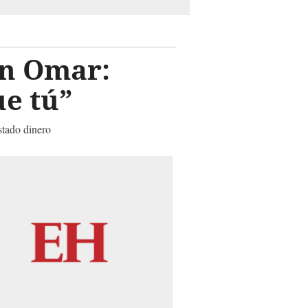
on Omar:
ue tú”
stado dinero