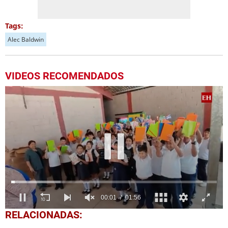
Tags:
Alec Baldwin
VIDEOS RECOMENDADOS
0
RELACIONADAS:
seconds