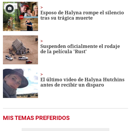
of
1
minute,
Esposo de Halyna rompe el silencio
56
tras su trágica muerte
seconds
Suspenden oficialmente el rodaje
de la película 'Rust'
El último video de Halyna Hutchins
antes de recibir un disparo
MIS TEMAS PREFERIDOS