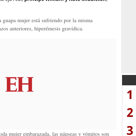
a guapa mujer está sufriendo por la misma
zos anteriores,
hiperémesis gravídica.
1
2
3
toda mujer embarazada, las
náuseas y vómitos
son