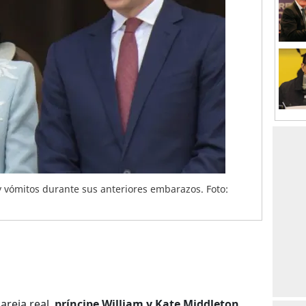
y vómitos durante sus anteriores embarazos. Foto:
areja real,
príncipe William y Kate Middleton
,