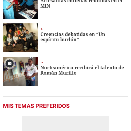
Artesanías chilenas reunidas en el
18
MIN
seconds
Creencias debatidas en “Un
espíritu burlón”
Norteamérica recibirá el talento de
Román Murillo
MIS TEMAS PREFERIDOS