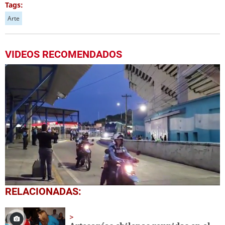
Tags:
Arte
VIDEOS RECOMENDADOS
0
RELACIONADAS:
seconds
of
1
minute,