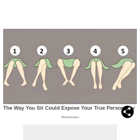
The Way You Sit Could Expose Your True Personality
Brainberries