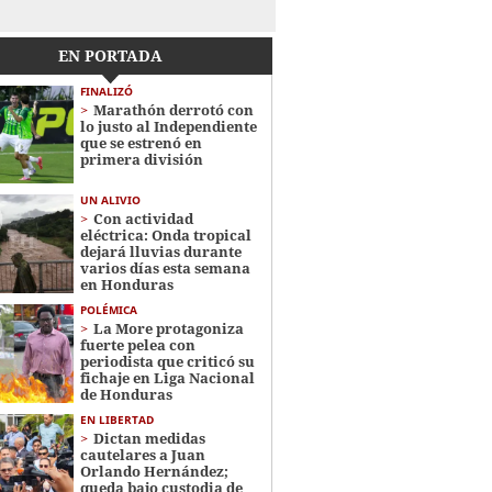
EN PORTADA
FINALIZÓ
Marathón derrotó con
lo justo al Independiente
que se estrenó en
primera división
UN ALIVIO
Con actividad
eléctrica: Onda tropical
dejará lluvias durante
varios días esta semana
en Honduras
POLÉMICA
La More protagoniza
fuerte pelea con
periodista que criticó su
fichaje en Liga Nacional
de Honduras
EN LIBERTAD
Dictan medidas
cautelares a Juan
Orlando Hernández;
queda bajo custodia de