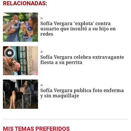
0
RELACIONADAS:
seconds
of
39
seconds
Sofía Vergara 'explota' contra
usuario que insultó a su hijo en
redes
Sofía Vergara celebra extravagante
fiesta a su perrita
Sofía Vergara publica foto enferma
y sin maquillaje
MIS TEMAS PREFERIDOS