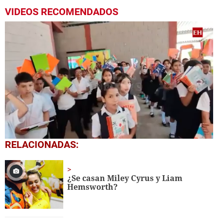
VIDEOS RECOMENDADOS
0
RELACIONADAS:
seconds
of
1
minute,
¿Se casan Miley Cyrus y Liam
56
Hemsworth?
seconds