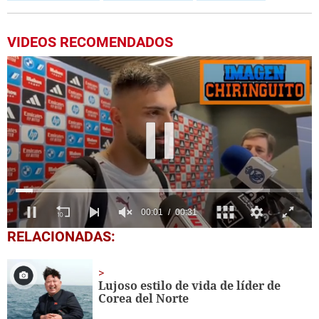
VIDEOS RECOMENDADOS
0
RELACIONADAS:
of
31
seconds
Lujoso estilo de vida de líder de
Corea del Norte