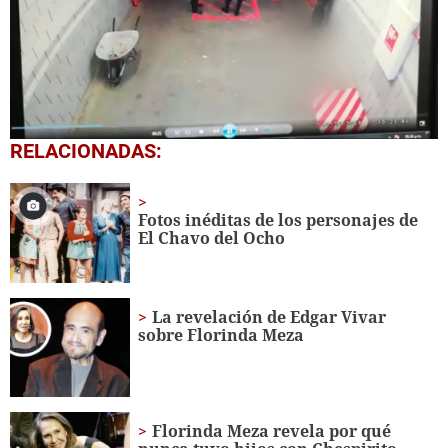
1
RELACIONADAS:
second
of
1
minute,
Fotos inéditas de los personajes de
2
El Chavo del Ocho
seconds
La revelación de Edgar Vivar
sobre Florinda Meza
Florinda Meza revela por qué