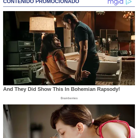
CONTENIDO PROMOCIONADO
And They Did Show This In Bohemian Rapsody!
Brainberries