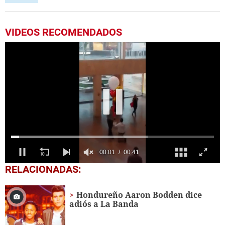
VIDEOS RECOMENDADOS
0
RELACIONADAS:
seconds
of
41
Hondureño Aaron Bodden dice
seconds
adiós a La Banda