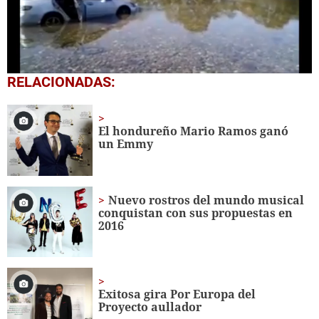
00:36
0
RELACIONADAS:
seconds
of
23
seconds
El hondure­ño Mario Ramos ganó
un Emmy
Nuevo rostros del mundo musical
conquistan con sus propuestas en
2016
Exitosa gira Por Europa del
Proyecto aullador