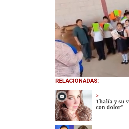
0
RELACIONADAS:
seconds
of
1
minute,
Thalía y su 
56
con dolor”
seconds
Volume
0%