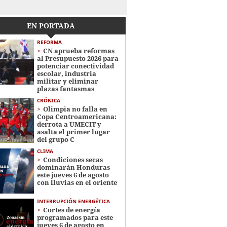
EN PORTADA
REFORMA
CN aprueba reformas
al Presupuesto 2026 para
potenciar conectividad
escolar, industria
militar y eliminar
plazas fantasmas
CRÓNICA
Olimpia no falla en
Copa Centroamericana:
derrota a UMECIT y
asalta el primer lugar
del grupo C
CLIMA
Condiciones secas
dominarán Honduras
este jueves 6 de agosto
con lluvias en el oriente
INTERRUPCIÓN ENERGÉTICA
Cortes de energía
programados para este
jueves 6 de agosto en