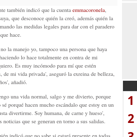
ante también indicó que la cuenta
emmacoronela
,
suya, que desconoce quién la creó, además quién la
omando las medidas legales para dar con el paradero
 que hace.
 no la manejo yo, tampoco una persona que haya
 haciendo lo hace totalmente en contra de mi
 quiero. Es muy incómodo para mí que estén
, de mi vida privada', aseguró la exreina de belleza,
ños', añadió.
1
engo una vida normal, salgo y me divierto, porque
o sé porqué hacen mucho escándalo que estoy en un
sta divertirme. Soy humana, de carne y hueso',
2
s noticias que se generan en torno a sus salidas.
3
én indicó que no sabe si estará presente en todas