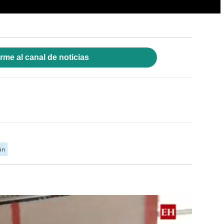
rme al canal de noticias
án