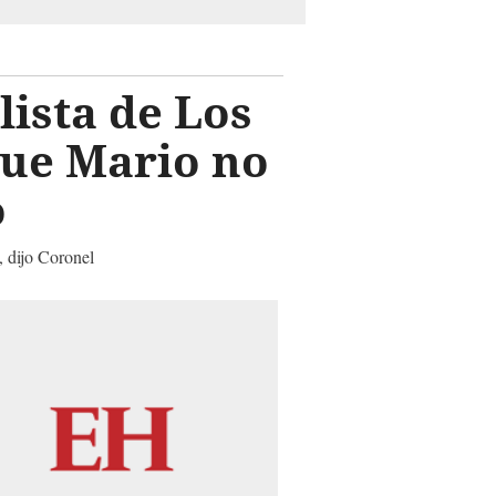
ista de Los
que Mario no
o
, dijo Coronel