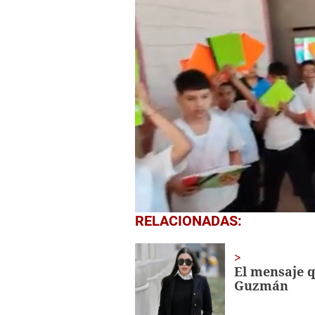
0
RELACIONADAS:
seconds
of
1
minute,
El mensaje 
56
Guzmán
seconds
Volume
0%