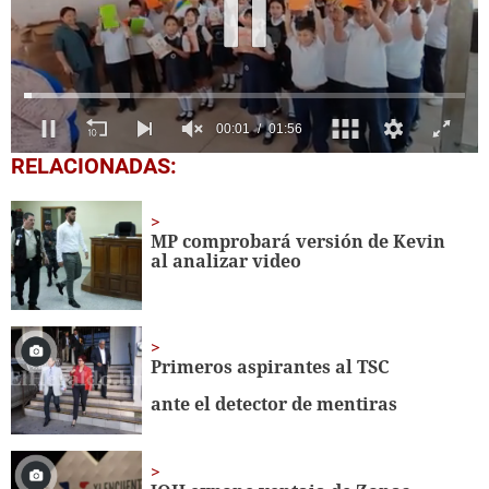
0
RELACIONADAS:
seconds
of
1
minute,
MP comprobará versión de Kevin
56
al analizar video
seconds
Primeros aspirantes al TSC
ante el detector de mentiras