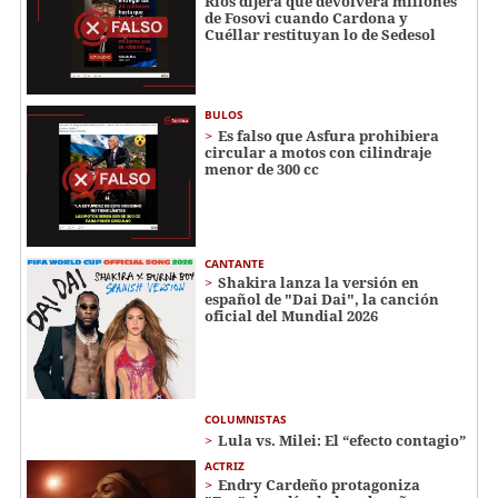
Ríos dijera que devolverá millones
de Fosovi cuando Cardona y
Cuéllar restituyan lo de Sedesol
BULOS
Es falso que Asfura prohibiera
circular a motos con cilindraje
menor de 300 cc
CANTANTE
Shakira lanza la versión en
español de "Dai Dai", la canción
oficial del Mundial 2026
COLUMNISTAS
Lula vs. Milei: El “efecto contagio”
ACTRIZ
Endry Cardeño protagoniza