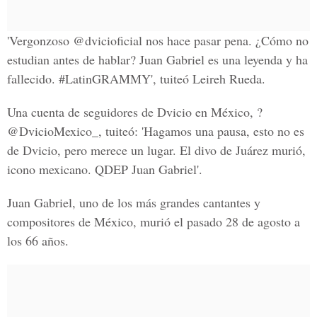
'Vergonzoso
@dvicioficial
nos hace pasar pena. ¿Cómo no
estudian antes de hablar?
Juan Gabriel
es una leyenda y ha
fallecido.
#LatinGRAMMY'
, tuiteó
Leireh Rueda.
Una cuenta de seguidores de
Dvicio en México
, ?
@DvicioMexico_, tuiteó: 'Hagamos una pausa, esto no es
de Dvicio, pero merece un lugar. El
divo de Juárez murió
,
icono mexicano.
QDEP Juan Gabriel
'.
Juan Gabriel, uno de los más grandes c
antantes y
compositores de México
, murió el pasado 28 de agosto a
los 66 años.