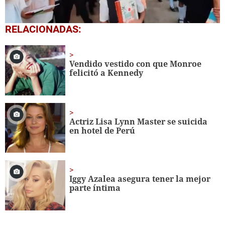
0
RELACIONADAS:
seconds
of
1
minute,
Vendido vestido con que Monroe
56
felicitó a Kennedy
seconds
Actriz Lisa Lynn Master se suicida
en hotel de Perú
Iggy Azalea asegura tener la mejor
parte íntima