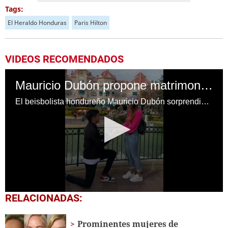
Tags:
El Heraldo Honduras
Paris Hilton
VIDEOS RECOMENDADOS
Mauricio Dubón propone matrimonio a su novia en París
El beisbolista hondureño Mauricio Dubón sorprendió a su novia al proponerle matrimonio en París, durante su romántico viaje a Francia.
0
RELACIONADAS:
seconds
of
25
Prominentes mujeres de
seconds