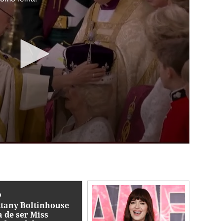
O
ttany Boltinhouse
a de ser Miss