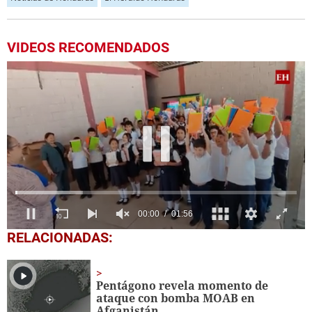
VIDEOS RECOMENDADOS
0
RELACIONADAS:
seconds
of
1
minute,
Pentágono revela momento de
56
ataque con bomba MOAB en
seconds
Afganistán