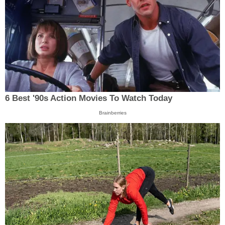
6 Best '90s Action Movies To Watch Today
Brainberries