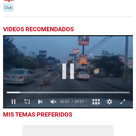
Club
VIDEOS RECOMENDADOS
0
MIS TEMAS PREFERIDOS
seconds
of
17
seconds