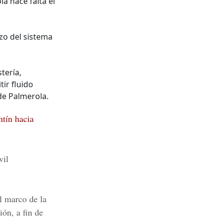
a hace falta el
zo del sistema
tería,
ir fluido
 de Palmerola.
ntín hacia
vil
l marco de la
ión, a fin de