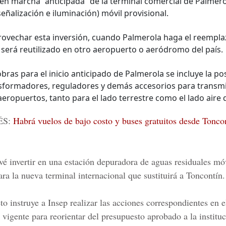
en marcha “anticipada” de la terminal comercial de Palmerol
eñalización e iluminación) móvil provisional.
ovechar esta inversión, cuando Palmerola haga el reempla
e será reutilizado en otro aeropuerto o aeródromo del país.
bras para el inicio anticipado de Palmerola se incluye la pos
sformadores, reguladores y demás accesorios para transmit
 aeropuertos, tanto para el lado terrestre como el lado aire
ÉS:
Habrá vuelos de bajo costo y buses gratuitos desde Tonco
é invertir en una estación depuradora de aguas residuales mó
ara la nueva terminal internacional que sustituirá a Toncontín.
o instruye a Insep realizar las acciones correspondientes en e
 vigente para reorientar del presupuesto aprobado a la instituc