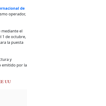
ernacional de
ismo operador,
mediante el
l 1 de octubre,
ara la puesta
ctura y
 emitido por la
e EE UU