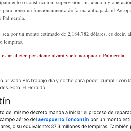
uipamiento o construcción, supervisión, instalación y operació
s para poner en funcionamiento de forma anticipada el
Aeropu
e Palmerola.
 sea por un monto estimado de 2,184,782 dólares, es decir, a
e lempiras.
 estar al cien por ciento alzará vuelo aeropuerto Palmerola
io privado PIA trabajó día y noche para poder cumplir con l
des. Foto: El Heraldo
tín
arto del mismo decreto manda a iniciar el proceso de repara
 campo aéreo del
aeropuerto Toncontín
por un monto esti
lares, o su equivalente: 87.3 millones de lempiras. También