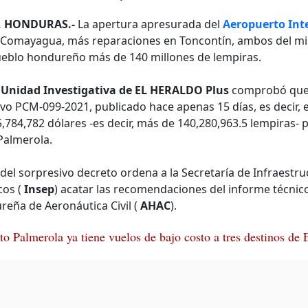
, HONDURAS.-
La apertura apresurada del
Aeropuerto Int
n Comayagua, más reparaciones en Toncontín, ambos del m
pueblo hondureño más de 140 millones de lempiras.
a
Unidad Investigativa de EL HERALDO Plus
comprobó que 
vo PCM-099-2021, publicado hace apenas 15 días, es decir, e
,784,782 dólares -es decir, más de 140,280,963.5 lempiras- p
Palmerola.
 del sorpresivo decreto ordena a la Secretaría de Infraestru
cos (
Insep
) acatar las recomendaciones del informe técnico
eña de Aeronáutica Civil (
AHAC
).
o Palmerola ya tiene vuelos de bajo costo a tres destinos d