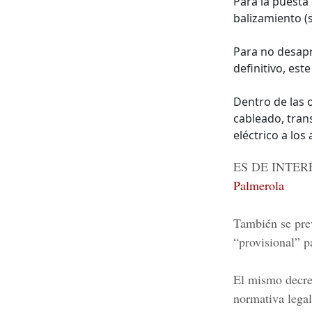
Para la puesta 
balizamiento (s
Para no desapr
definitivo, est
Dentro de las o
cableado, tran
eléctrico a los
ES DE INTER
Palmerola
También se prev
“provisional” p
El mismo decret
normativa legal