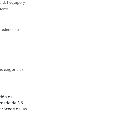
n del equipo y
erto
lrededor de
as exigencias
ción del
mado de 3.6
 procede de las