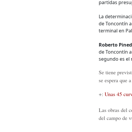
partidas presu
La determinaci
de Toncontín a
terminal en P
Roberto Pine
de Toncontín a 
segundo es el 
Se tiene previs
se espera que a
+:
Unas 45 curv
Las obras del c
del campo de vu