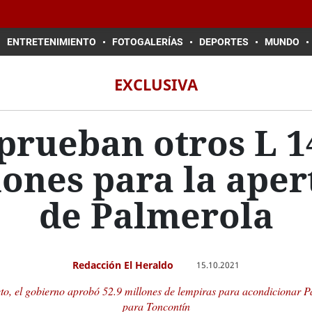
ENTRETENIMIENTO
FOTOGALERÍAS
DEPORTES
MUNDO
EXCLUSIVA
prueban otros L 1
lones para la aper
de Palmerola
Redacción El Heraldo
15.10.2021
to, el gobierno aprobó 52.9 millones de lempiras para acondicionar P
para Toncontín