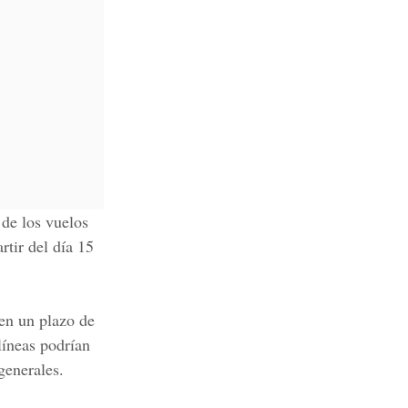
 de los vuelos
rtir del día 15
 en un plazo de
líneas podrían
generales.