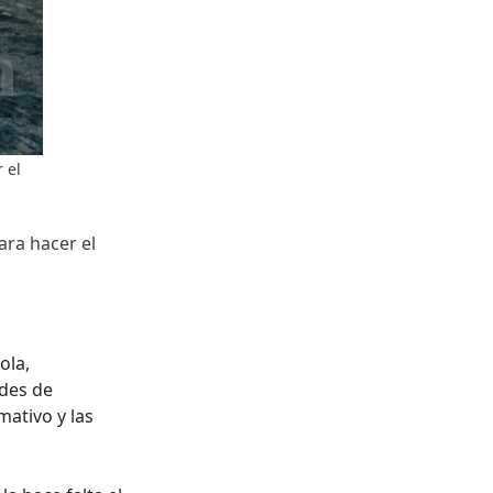
 el
ara hacer el
ola,
des de
mativo y las