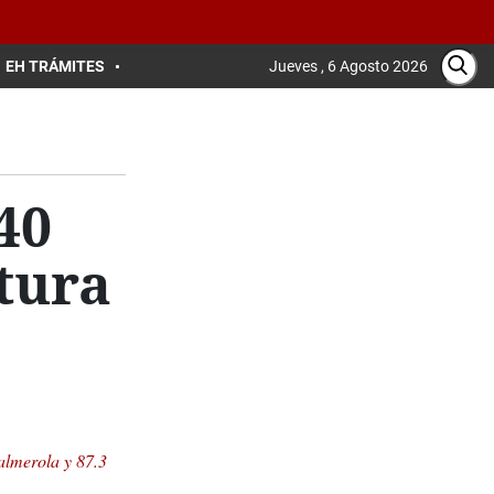
EH TRÁMITES
Jueves , 6 Agosto 2026
40
tura
almerola y 87.3