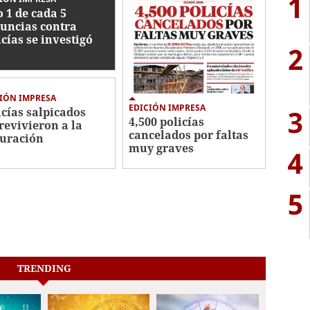
1
o 1 de cada 5
uncias contra
icías se investigó
2
IÓN IMPRESA
EDICIÓN IMPRESA
3
icías salpicados
4,500 policías
revivieron a la
cancelados por faltas
uración
muy graves
4
5
TRENDING