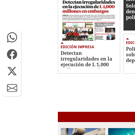
Sol
den
pol
EDIC
EDICIÓN IMPRESA
Pol
Detectan
sob
irregularidades en la
dep
ejecución de L 1,000
millones en embargos