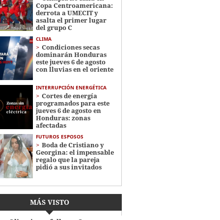
Copa Centroamericana:
derrota a UMECIT y
asalta el primer lugar
del grupo C
CLIMA
Condiciones secas
dominarán Honduras
este jueves 6 de agosto
con lluvias en el oriente
INTERRUPCIÓN ENERGÉTICA
Cortes de energía
programados para este
jueves 6 de agosto en
Honduras: zonas
afectadas
FUTUROS ESPOSOS
Boda de Cristiano y
Georgina: el impensable
regalo que la pareja
pidió a sus invitados
MÁS VISTO