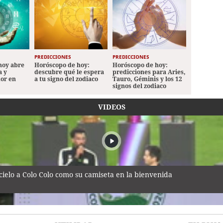
PREDICCIONES
PREDICCIONES
hoy abre
Horóscopo de hoy:
Horóscopo de hoy:
a y
descubre qué le espera
predicciones para Aries,
mor en
a tu signo del zodiaco
Tauro, Géminis y los 12
signos del zodiaco
VIDEOS
cielo a Colo Colo como su camiseta en la bienvenida