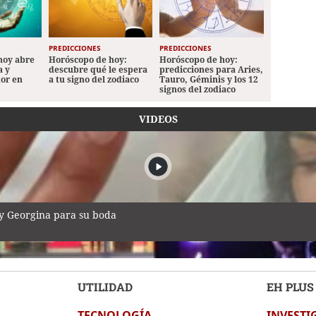
PREDICCIONES
PREDICCIONES
hoy abre
Horóscopo de hoy:
Horóscopo de hoy:
a y
descubre qué le espera
predicciones para Aries,
mor en
a tu signo del zodiaco
Tauro, Géminis y los 12
signos del zodiaco
VIDEOS
 y Georgina para su boda
UTILIDAD
EH PLUS
TECNOLOGÍA
INVESTI