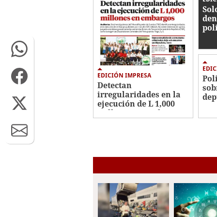
Sol
den
pol
EDIC
EDICIÓN IMPRESA
Pol
Detectan
sob
irregularidades en la
dep
ejecución de L 1,000
millones en embargos