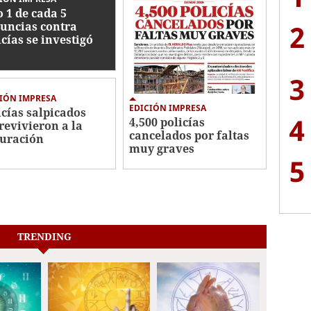
o 1 de cada 5
2
uncias contra
icías se investigó
3
IÓN IMPRESA
EDICIÓN IMPRESA
icías salpicados
4
4,500 policías
revivieron a la
cancelados por faltas
uración
muy graves
5
TRENDING