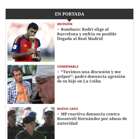
EN PORTADA
DECISIÓN
Bombazo: Rodri elige al
Barcelona y enfría su posible
llegada al Real Madrid
CONDENABLE
"Tuvimos una discusión y me
golpeó": padre denuncia agresión
de su hijo en La Ceiba
NUEVO CASO
MP reactiva denuncia contra
Roosevelt Hernández por abuso de
autoridad