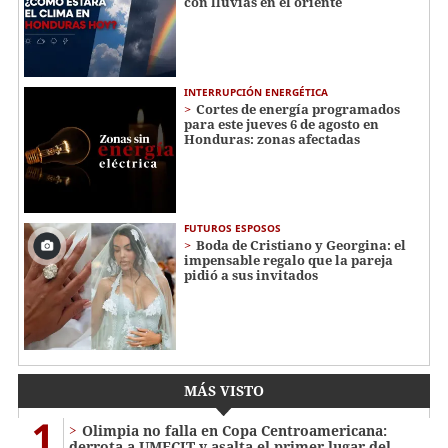
con lluvias en el oriente
INTERRUPCIÓN ENERGÉTICA
Cortes de energía programados
para este jueves 6 de agosto en
Honduras: zonas afectadas
FUTUROS ESPOSOS
Boda de Cristiano y Georgina: el
impensable regalo que la pareja
pidió a sus invitados
MÁS VISTO
1
Olimpia no falla en Copa Centroamericana:
derrota a UMECIT y asalta el primer lugar del