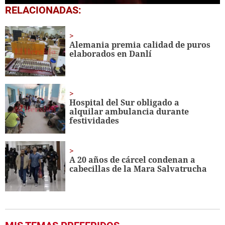
0
RELACIONADAS:
seconds
of
18
seconds
Alemania premia calidad de puros
elaborados en Danlí
Hospital del Sur obligado a
alquilar ambulancia durante
festividades
A 20 años de cárcel condenan a
cabecillas de la Mara Salvatrucha